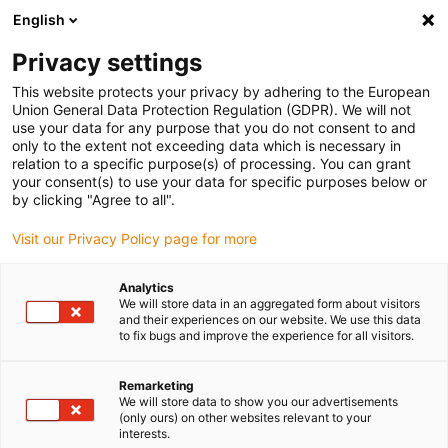
English
(0)
Privacy settings
igus-icon-arrow-right
igus-icon-arrow-right
igus-icon-arrow-right
Home
Slewing rings and slewing ring bearings
Slewing rings
This website protects your privacy by adhering to the European
Union General Data Protection Regulation (GDPR). We will not
use your data for any purpose that you do not consent to and
only to the extent not exceeding data which is necessary in
iglidur® PRT obrtni prstenasti
relation to a specific purpose(s) of processing. You can grant
your consent(s) to use your data for specific purposes below or
by clicking "Agree to all".
ležajevi
Visit our Privacy Policy page for more
Analytics
We will store data in an aggregated form about visitors
and their experiences on our website. We use this data
iglidur® PRT rotacioni prstenovi – rešenja po meri za sve zahteve
to fix bugs and improve the experience for all visitors.
PRT ležajevi okretnog prstena pružaju rešenja bez održavanja i
podmazivanja za širok spektar aplikacija. Zahvaljujući kliznim
Remarketing
folijama od tribološki optimizovanih materijala, potpuno se odriču
We will store data to show you our advertisements
metalnih rolnica ili kugli. Sa osam različitih veličina i jedinstvenim
(only ours) on other websites relevant to your
serijama, pravo rešenje je dostupno za svaki zahtev.
interests.