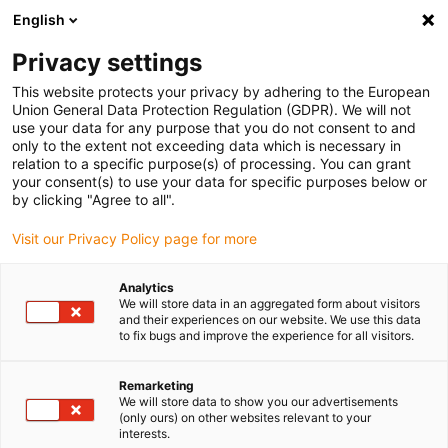
English
(0)
Privacy settings
igus-icon-arrow-right
igus-icon-arrow-right
Home
Cables for energy chains
This website protects your privacy by adhering to the European
Union General Data Protection Regulation (GDPR). We will not
use your data for any purpose that you do not consent to and
only to the extent not exceeding data which is necessary in
Pokretni kablovi
relation to a specific purpose(s) of processing. You can grant
your consent(s) to use your data for specific purposes below or
by clicking "Agree to all".
Visit our Privacy Policy page for more
Online shop za kablove posebno razvijene i testirane za upotrebu u
energetskim lancima! Ovdje ćete pronaći više od 1.350 fleksibilnih
Analytics
kablova bez konektora i preko 5.000 konfekcioniranih kablova sa
We will store data in an aggregated form about visitors
konektorima. Naš veliki portfolio proizvoda uključuje kontrolne
and their experiences on our website. We use this data
to fix bugs and improve the experience for all visitors.
kablove, motorne kablove, servo kablove, robot kablove, bus
kablove i optičke kablove. Takođe nudimo širok izbor
konfekcioniranih priključnih kablova: od pogonskih kablova prema
Remarketing
We will store data to show you our advertisements
standardima proizvođača do ethernet i fieldbus kablova do
(only ours) on other websites relevant to your
senzorskih i aktuatorskih kablova. Odaberite odgovarajući kabl od
interests.
do sedam različitih kvaliteta spoljašnjeg mantila. Svi kablovi iz